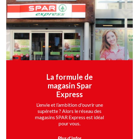
La formule de
magasin Spar
Express
L’envie et l’ambition d'ouvrir une
supérette ? Alors le réseau des
magasins SPAR Express est idéal
pour vous.
Plus d'infos