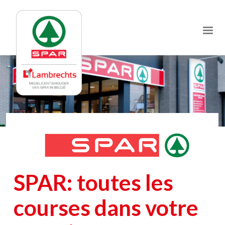
Jump
to
navigation
SPAR: toutes les
courses dans votre