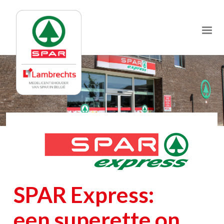
Jump
to
navigation
SPAR Express:
een superette on