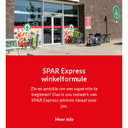
SPAR Express
winkelformule
Zin en ambitie om een superette te
beginnen? Dan is ons netwerk van
SPAR Express winkels ideaal voor
jou.
Meer info