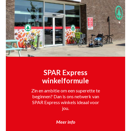
SPAR Express
winkelformule
Zin en ambitie om een superette te
beginnen? Dan is ons netwerk van
SPAR Express winkels ideaal voor
jou.
Meer info