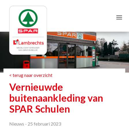
Jump
to
navigation
< terug naar overzicht
Vernieuwde
buitenaankleding van
SPAR Schulen
Nieuws -
25 februari 2023