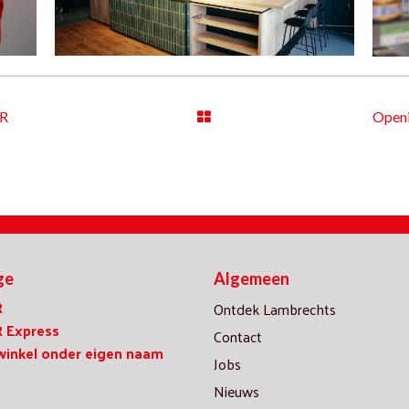
AR
Openi
ge
Algemeen
R
Ontdek Lambrechts
 Express
Contact
winkel onder eigen naam
Jobs
Nieuws