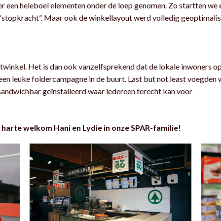
 een heleboel elementen onder de loep genomen. Zo startten we e
“stopkracht”. Maar ook de winkellayout werd volledig geoptimali
p
winkel. Het is dan ook vanzelfsprekend dat de lokale inwoners o
een leuke foldercampagne in de buurt. Last but not least voegden
sandwichbar geïnstalleerd waar iedereen terecht kan voor
 harte welkom Hani en Lydie in onze SPAR-familie!