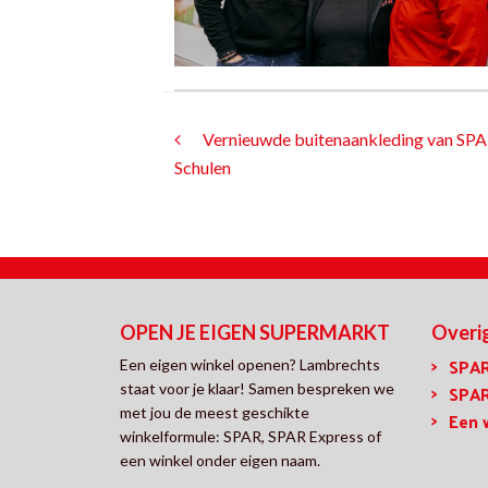
Vernieuwde buitenaankleding van SP
Schulen
OPEN JE EIGEN SUPERMARKT
Overi
SPA
Een eigen winkel openen? Lambrechts
SPAR
staat voor je klaar! Samen bespreken we
met jou de meest geschikte
Een 
winkelformule: SPAR, SPAR Express of
een winkel onder eigen naam.